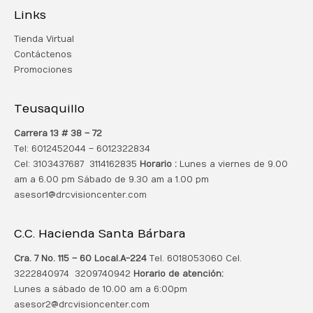
Links
Tienda Virtual
Contáctenos
Promociones
Teusaquillo
Carrera 13 # 38 – 72
Tel: 6012452044 – 6012322834
Cel: 3103437687 3114162835
Horario :
Lunes a viernes de 9.00
am a 6.00 pm Sábado de 9.30 am a 1.00 pm
asesor1@drcvisioncenter.com
C.C. Hacienda Santa Bárbara
Cra. 7 No. 115 – 60 Local.
A-224
Tel. 6018053060 Cel.
3222840974 3209740942
Horario de atención:
Lunes a sábado de 10.00 am a 6:00pm
asesor2@drcvisioncenter.com