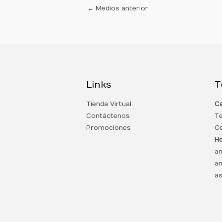
←
Medios anterior
Links
T
Tienda Virtual
Ca
Contáctenos
T
Promociones
Ce
Ho
am
am
as