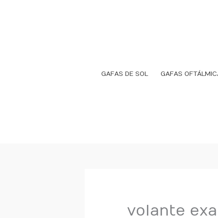
Ir
al
contenido
GAFAS DE SOL
GAFAS OFTÁLMIC
volante exa