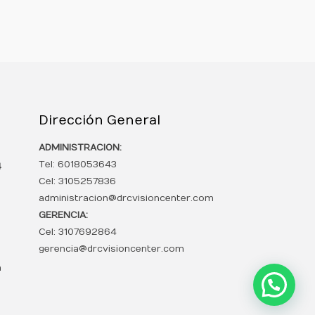
Dirección General
ADMINISTRACION:
Tel: 6018053643
4
Cel: 3105257836
administracion@drcvisioncenter.com
GERENCIA:
Cel: 3107692864
gerencia@drcvisioncenter.com
m