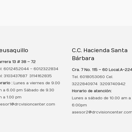
eusaquillo
C.C. Hacienda Santa
Bárbara
rrera 13 # 38 – 72
el: 6012452044 – 6012322834
Cra. 7 No. 115 – 60 Local.
A-22
l: 3103437687 3114162835
Tel. 6018053060 Cel.
rario :
Lunes a viernes de 9.00
3222840974 3209740942
 a 6.00 pm Sábado de 9.30
Horario de atención:
 a 1.00 pm
Lunes a sábado de 10.00 am a
esor1@drcvisioncenter.com
6:00pm
asesor2@drcvisioncenter.co