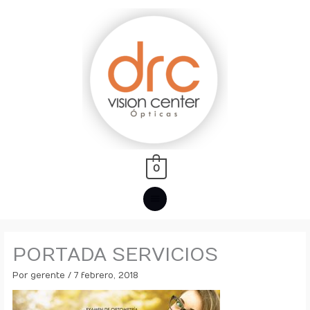
Ir
MENÚ
al
PRINCIPAL
contenido
0
PORTADA SERVICIOS
Por
gerente
/
7 febrero, 2018