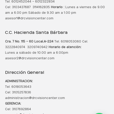
Tel: 6012452044 – 6012322834
Cel: 3103437687 3114162835
Horario :
Lunes a viernes de 9.00
am a 6.00 pm Sábado de 9.30 am a 1.00 pm
asesor1@drcvisioncenter.com
C.C. Hacienda Santa Bárbara
Cra. 7 No. 115 – 60 Local.
A-224
Tel. 6018053060 Cel.
3222840974 3209740942
Horario de atención:
Lunes a sábado de 10.00 am a 6:00pm
asesor2@drcvisioncenter.com
Dirección General
ADMINISTRACION:
Tel: 6018053643
Cel: 3105257836
administracion@drcvisioncenter.com
GERENCIA:
Cel: 3107692864