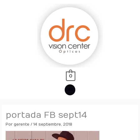
Ir
MENÚ
al
PRINCIPAL
contenido
0
portada FB sept14
Por
gerente
/
14 septiembre, 2018