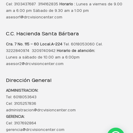
Cel: 3103437687 3114162835
Horario :
Lunes a viernes de 9.00
am a 6.00 pm Sábado de 9.30 am a 1.00 pm
asesor1@drcvisioncenter.com
C.C. Hacienda Santa Bárbara
Cra. 7 No. 115 – 60 Local.
A-224
Tel. 6018053060 Cel.
3222840974 3209740942
Horario de atención:
Lunes a sábado de 10.00 am a 6:00pm
asesor2@drcvisioncenter.com
Dirección General
ADMINISTRACION:
Tel: 6018053643
Cel: 3105257836
administracion@drcvisioncenter.com
GERENCIA:
Cel: 3107692864
gerencia@drcvisioncenter.com