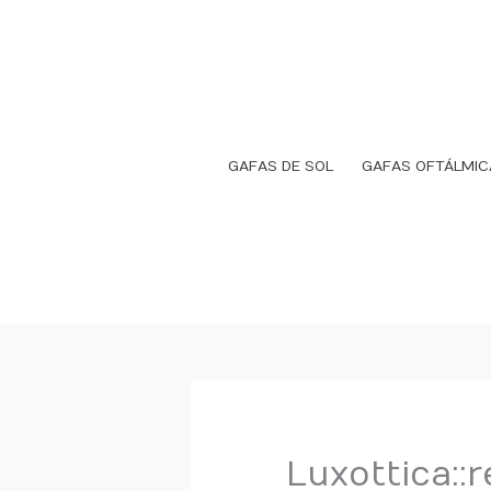
Ir
al
contenido
GAFAS DE SOL
GAFAS OFTÁLMIC
Luxottica::r