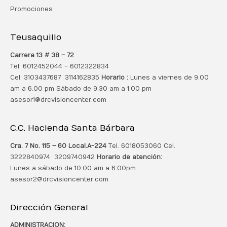
Promociones
Teusaquillo
Carrera 13 # 38 – 72
Tel: 6012452044 – 6012322834
Cel: 3103437687 3114162835
Horario :
Lunes a viernes de 9.00
am a 6.00 pm Sábado de 9.30 am a 1.00 pm
asesor1@drcvisioncenter.com
C.C. Hacienda Santa Bárbara
Cra. 7 No. 115 – 60 Local.
A-224
Tel. 6018053060 Cel.
3222840974 3209740942
Horario de atención:
Lunes a sábado de 10.00 am a 6:00pm
asesor2@drcvisioncenter.com
Dirección General
ADMINISTRACION: