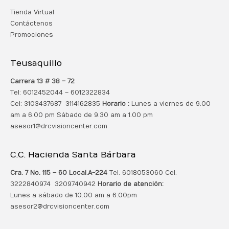
Tienda Virtual
Contáctenos
Promociones
Teusaquillo
Carrera 13 # 38 – 72
Tel: 6012452044 – 6012322834
Cel: 3103437687 3114162835
Horario :
Lunes a viernes de 9.00
am a 6.00 pm Sábado de 9.30 am a 1.00 pm
asesor1@drcvisioncenter.com
C.C. Hacienda Santa Bárbara
Cra. 7 No. 115 – 60 Local.
A-224
Tel. 6018053060 Cel.
3222840974 3209740942
Horario de atención:
Lunes a sábado de 10.00 am a 6:00pm
asesor2@drcvisioncenter.com