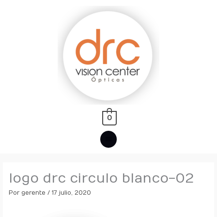
Ir
MENÚ
al
PRINCIPAL
contenido
0
logo drc circulo blanco-02
Por
gerente
/
17 julio, 2020