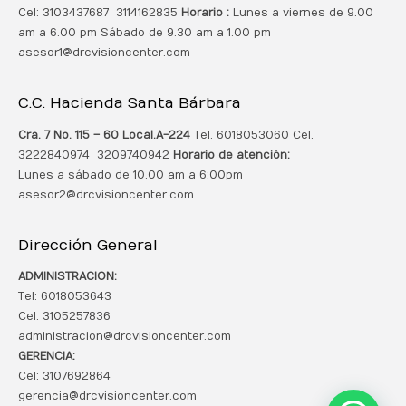
Cel: 3103437687 3114162835
Horario :
Lunes a viernes de 9.00
am a 6.00 pm Sábado de 9.30 am a 1.00 pm
asesor1@drcvisioncenter.com
C.C. Hacienda Santa Bárbara
Cra. 7 No. 115 – 60 Local.
A-224
Tel. 6018053060 Cel.
3222840974 3209740942
Horario de atención:
Lunes a sábado de 10.00 am a 6:00pm
asesor2@drcvisioncenter.com
Dirección General
ADMINISTRACION:
Tel: 6018053643
Cel: 3105257836
administracion@drcvisioncenter.com
GERENCIA:
Cel: 3107692864
gerencia@drcvisioncenter.com