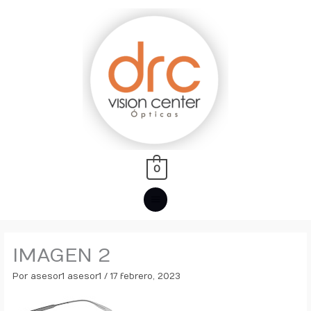
Ir
MENÚ
al
PRINCIPAL
contenido
0
IMAGEN 2
Por
asesor1 asesor1
/
17 febrero, 2023