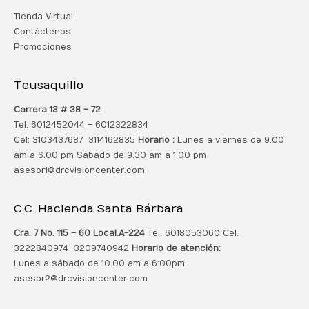
Tienda Virtual
Contáctenos
Promociones
Teusaquillo
Carrera 13 # 38 – 72
Tel: 6012452044 – 6012322834
Cel: 3103437687 3114162835
Horario :
Lunes a viernes de 9.00
am a 6.00 pm Sábado de 9.30 am a 1.00 pm
asesor1@drcvisioncenter.com
C.C. Hacienda Santa Bárbara
Cra. 7 No. 115 – 60 Local.
A-224
Tel. 6018053060 Cel.
3222840974 3209740942
Horario de atención:
Lunes a sábado de 10.00 am a 6:00pm
asesor2@drcvisioncenter.com