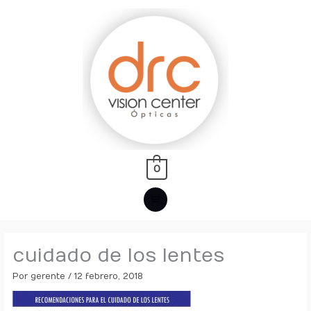
Ir
MENÚ
al
PRINCIPAL
contenido
0
cuidado de los lentes
Por
gerente
/
12 febrero, 2018