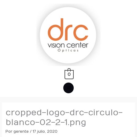
Ir
MENÚ
al
PRINCIPAL
contenido
0
cropped-logo-drc-circulo-
blanco-02-2-1.png
Por
gerente
/
17 julio, 2020