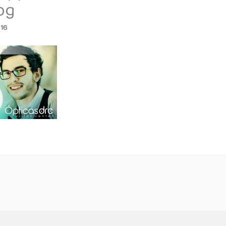
pg
016