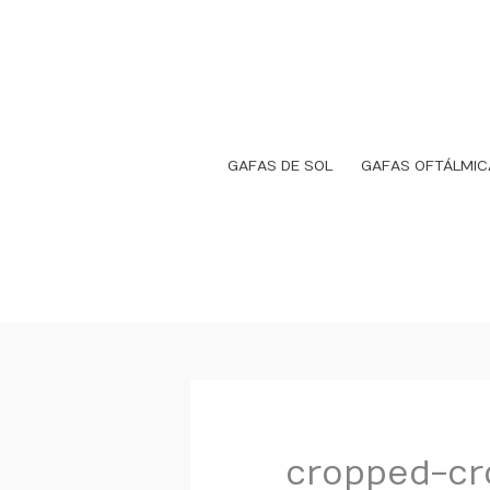
Ir
al
contenido
GAFAS DE SOL
GAFAS OFTÁLMIC
cropped-cr