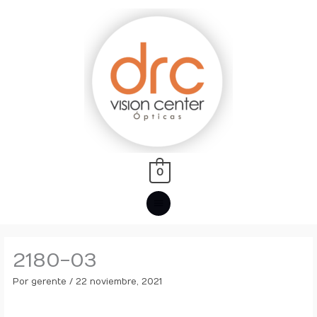
Ir
MENÚ
al
PRINCIPAL
contenido
0
2180-03
Por
gerente
/
22 noviembre, 2021