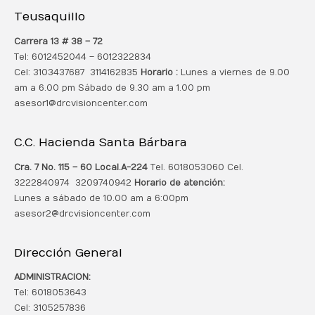
Teusaquillo
Carrera 13 # 38 – 72
Tel: 6012452044 – 6012322834
Cel: 3103437687 3114162835
Horario :
Lunes a viernes de 9.00
am a 6.00 pm Sábado de 9.30 am a 1.00 pm
asesor1@drcvisioncenter.com
C.C. Hacienda Santa Bárbara
Cra. 7 No. 115 – 60 Local.
A-224
Tel. 6018053060 Cel.
3222840974 3209740942
Horario de atención:
Lunes a sábado de 10.00 am a 6:00pm
asesor2@drcvisioncenter.com
Dirección General
ADMINISTRACION:
Tel: 6018053643
Cel: 3105257836