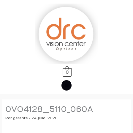
Ir
MENÚ
al
PRINCIPAL
contenido
0
0VO4128__5110_060A
Por
gerente
/
24 julio, 2020