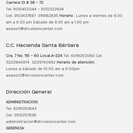
Carrera 13 # 38 – 72
Tel: 6012452044 – 6012322834
Cel: 3103437687 3114162835
Horario :
Lunes a viernes de 9.00
am a 6.00 pm Sábado de 9.30 am a 1.00 pm
asesor1@drcvisioncenter.com
C.C. Hacienda Santa Bárbara
Cra. 7 No. 115 – 60 Local.
A-224
Tel. 6018053060 Cel.
3222840974 3209740942
Horario de atención:
Lunes a sábado de 10.00 am a 6:00pm
asesor2@drcvisioncenter.com
Dirección General
ADMINISTRACION:
Tel: 6018053643
Cel: 3105257836
administracion@drcvisioncenter.com
GERENCIA: