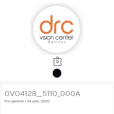
Ir
MENÚ
al
PRINCIPAL
contenido
0
0VO4128__5110_000A
Por
gerente
/
24 julio, 2020