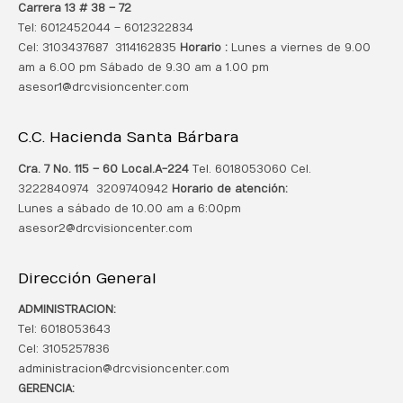
Carrera 13 # 38 – 72
Tel: 6012452044 – 6012322834
Cel: 3103437687 3114162835
Horario :
Lunes a viernes de 9.00
am a 6.00 pm Sábado de 9.30 am a 1.00 pm
asesor1@drcvisioncenter.com
C.C. Hacienda Santa Bárbara
Cra. 7 No. 115 – 60 Local.
A-224
Tel. 6018053060 Cel.
3222840974 3209740942
Horario de atención:
Lunes a sábado de 10.00 am a 6:00pm
asesor2@drcvisioncenter.com
Dirección General
ADMINISTRACION:
Tel: 6018053643
Cel: 3105257836
administracion@drcvisioncenter.com
GERENCIA: