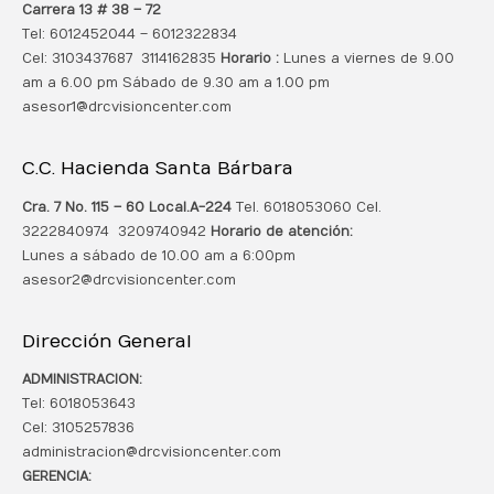
Carrera 13 # 38 – 72
Tel: 6012452044 – 6012322834
Cel: 3103437687 3114162835
Horario :
Lunes a viernes de 9.00
am a 6.00 pm Sábado de 9.30 am a 1.00 pm
asesor1@drcvisioncenter.com
C.C. Hacienda Santa Bárbara
Cra. 7 No. 115 – 60 Local.
A-224
Tel. 6018053060 Cel.
3222840974 3209740942
Horario de atención:
Lunes a sábado de 10.00 am a 6:00pm
asesor2@drcvisioncenter.com
Dirección General
ADMINISTRACION:
Tel: 6018053643
Cel: 3105257836
administracion@drcvisioncenter.com
GERENCIA: