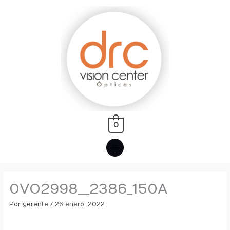
Ir
MENÚ
al
PRINCIPAL
contenido
0
0VO2998__2386_150A
Por
gerente
/
26 enero, 2022