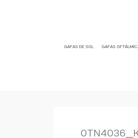
Ir
al
contenido
GAFAS DE SOL
GAFAS OFTÁLMIC
0TN4036__