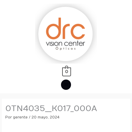
Ir
MENÚ
al
PRINCIPAL
contenido
0
0TN4035__K017_000A
Por
gerente
/
20 mayo, 2024