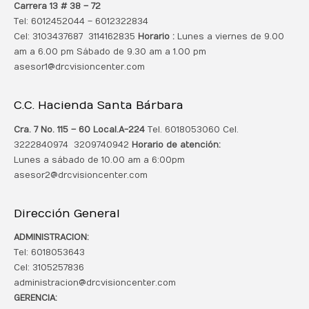
Carrera 13 # 38 – 72
Tel: 6012452044 – 6012322834
Cel: 3103437687 3114162835
Horario :
Lunes a viernes de 9.00
am a 6.00 pm Sábado de 9.30 am a 1.00 pm
asesor1@drcvisioncenter.com
C.C. Hacienda Santa Bárbara
Cra. 7 No. 115 – 60 Local.
A-224
Tel. 6018053060 Cel.
3222840974 3209740942
Horario de atención:
Lunes a sábado de 10.00 am a 6:00pm
asesor2@drcvisioncenter.com
Dirección General
ADMINISTRACION:
Tel: 6018053643
Cel: 3105257836
administracion@drcvisioncenter.com
GERENCIA: