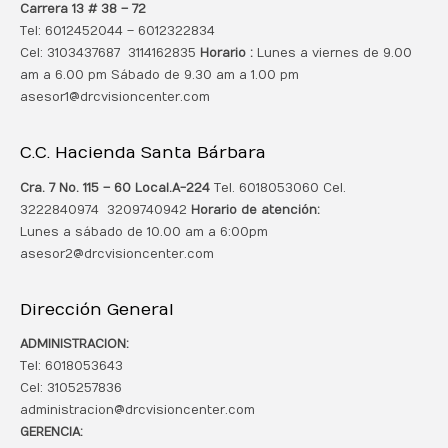
Carrera 13 # 38 – 72
Tel: 6012452044 – 6012322834
Cel: 3103437687 3114162835
Horario :
Lunes a viernes de 9.00
am a 6.00 pm Sábado de 9.30 am a 1.00 pm
asesor1@drcvisioncenter.com
C.C. Hacienda Santa Bárbara
Cra. 7 No. 115 – 60 Local.
A-224
Tel. 6018053060 Cel.
3222840974 3209740942
Horario de atención:
Lunes a sábado de 10.00 am a 6:00pm
asesor2@drcvisioncenter.com
Dirección General
ADMINISTRACION:
Tel: 6018053643
Cel: 3105257836
administracion@drcvisioncenter.com
GERENCIA: