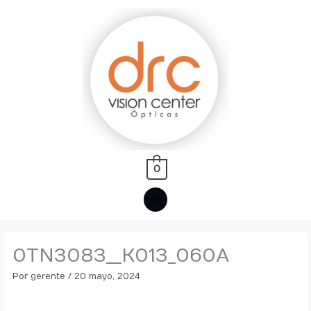
Ir
MENÚ
al
PRINCIPAL
contenido
0
0TN3083__K013_060A
Por
gerente
/
20 mayo, 2024