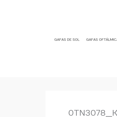
Ir
al
contenido
GAFAS DE SOL
GAFAS OFTÁLMIC
0TN3078__