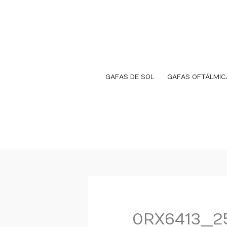
Ir
al
contenido
GAFAS DE SOL
GAFAS OFTÁLMIC
0RX6413__2