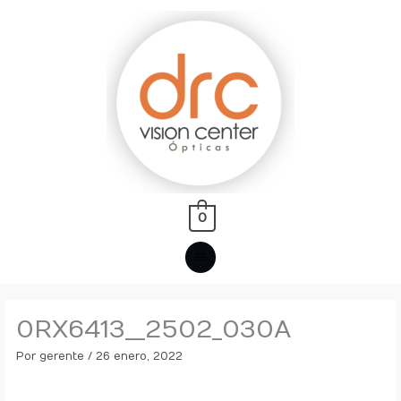
Ir
MENÚ
al
PRINCIPAL
contenido
0
0RX6413__2502_030A
Por
gerente
/
26 enero, 2022