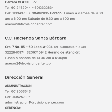
Carrera 13 # 38 – 72
Tel: 6012452044 – 6012322834
Cel: 3103437687 3114162835
Horario :
Lunes a viernes de 9.00
am a 6.00 pm Sábado de 9.30 am a 1.00 pm
asesor1@drcvisioncenter.com
C.C. Hacienda Santa Bárbara
Cra. 7 No. 115 – 60 Local.
A-224
Tel. 6018053060 Cel.
3222840974 3209740942
Horario de atención:
Lunes a sábado de 10.00 am a 6:00pm
asesor2@drcvisioncenter.com
Dirección General
ADMINISTRACION:
Tel: 6018053643
Cel: 3105257836
administracion@drcvisioncenter.com
GERENCIA: