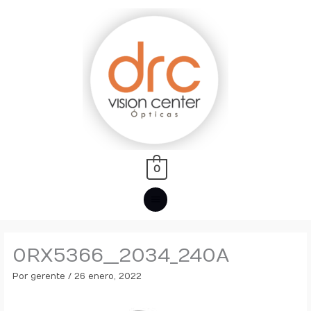
Ir
MENÚ
al
PRINCIPAL
contenido
0
0RX5366__2034_240A
Por
gerente
/
26 enero, 2022