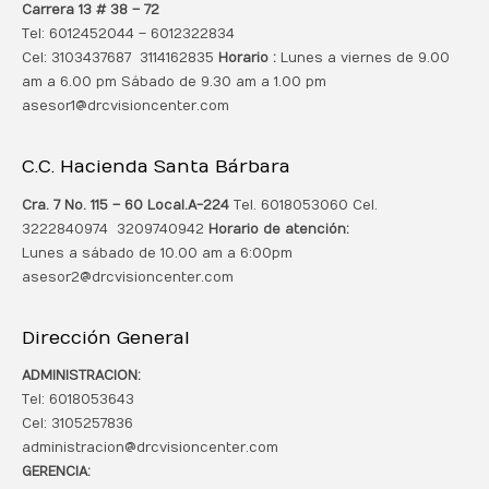
Carrera 13 # 38 – 72
Tel: 6012452044 – 6012322834
Cel: 3103437687 3114162835
Horario :
Lunes a viernes de 9.00
am a 6.00 pm Sábado de 9.30 am a 1.00 pm
asesor1@drcvisioncenter.com
C.C. Hacienda Santa Bárbara
Cra. 7 No. 115 – 60 Local.
A-224
Tel. 6018053060 Cel.
3222840974 3209740942
Horario de atención:
Lunes a sábado de 10.00 am a 6:00pm
asesor2@drcvisioncenter.com
Dirección General
ADMINISTRACION:
Tel: 6018053643
Cel: 3105257836
administracion@drcvisioncenter.com
GERENCIA: