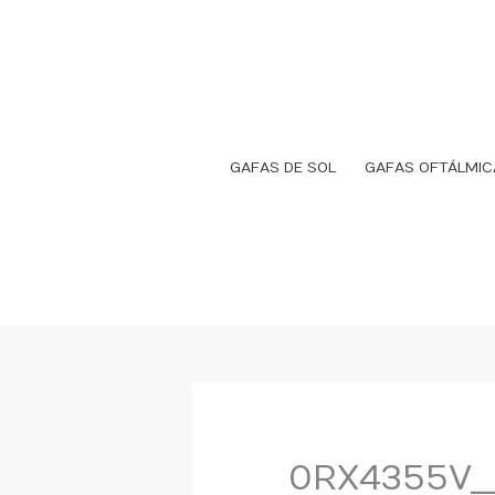
Ir
al
contenido
GAFAS DE SOL
GAFAS OFTÁLMIC
0RX4355V_