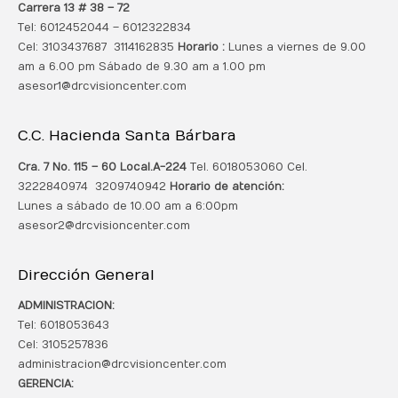
Carrera 13 # 38 – 72
Tel: 6012452044 – 6012322834
Cel: 3103437687 3114162835
Horario :
Lunes a viernes de 9.00
am a 6.00 pm Sábado de 9.30 am a 1.00 pm
asesor1@drcvisioncenter.com
C.C. Hacienda Santa Bárbara
Cra. 7 No. 115 – 60 Local.
A-224
Tel. 6018053060 Cel.
3222840974 3209740942
Horario de atención:
Lunes a sábado de 10.00 am a 6:00pm
asesor2@drcvisioncenter.com
Dirección General
ADMINISTRACION:
Tel: 6018053643
Cel: 3105257836
administracion@drcvisioncenter.com
GERENCIA: