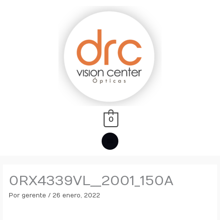
Ir
MENÚ
al
PRINCIPAL
contenido
0
0RX4339VL__2001_150A
Por
gerente
/
26 enero, 2022