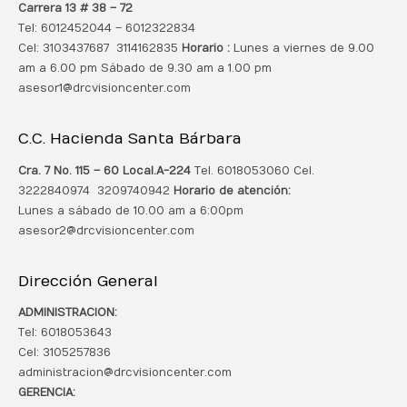
Carrera 13 # 38 – 72
Tel: 6012452044 – 6012322834
Cel: 3103437687 3114162835
Horario :
Lunes a viernes de 9.00
am a 6.00 pm Sábado de 9.30 am a 1.00 pm
asesor1@drcvisioncenter.com
C.C. Hacienda Santa Bárbara
Cra. 7 No. 115 – 60 Local.
A-224
Tel. 6018053060 Cel.
3222840974 3209740942
Horario de atención:
Lunes a sábado de 10.00 am a 6:00pm
asesor2@drcvisioncenter.com
Dirección General
ADMINISTRACION:
Tel: 6018053643
Cel: 3105257836
administracion@drcvisioncenter.com
GERENCIA: