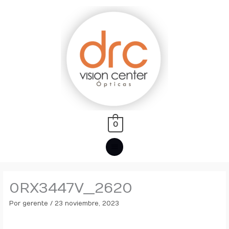
Ir
MENÚ
al
PRINCIPAL
contenido
0
0RX3447V__2620
Por
gerente
/
23 noviembre, 2023