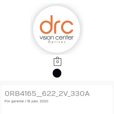
Ir
MENÚ
al
PRINCIPAL
contenido
0
0RB4165__622_2V_330A
Por
gerente
/
16 julio, 2020