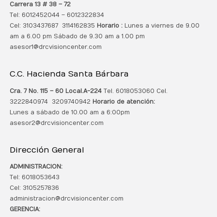
Carrera 13 # 38 – 72
Tel: 6012452044 – 6012322834
Cel: 3103437687 3114162835
Horario :
Lunes a viernes de 9.00
am a 6.00 pm Sábado de 9.30 am a 1.00 pm
asesor1@drcvisioncenter.com
C.C. Hacienda Santa Bárbara
Cra. 7 No. 115 – 60 Local.
A-224
Tel. 6018053060 Cel.
3222840974 3209740942
Horario de atención:
Lunes a sábado de 10.00 am a 6:00pm
asesor2@drcvisioncenter.com
Dirección General
ADMINISTRACION:
Tel: 6018053643
Cel: 3105257836
administracion@drcvisioncenter.com
GERENCIA: