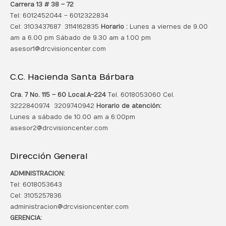
Carrera 13 # 38 – 72
Tel: 6012452044 – 6012322834
Cel: 3103437687 3114162835
Horario :
Lunes a viernes de 9.00
am a 6.00 pm Sábado de 9.30 am a 1.00 pm
asesor1@drcvisioncenter.com
C.C. Hacienda Santa Bárbara
Cra. 7 No. 115 – 60 Local.
A-224
Tel. 6018053060 Cel.
3222840974 3209740942
Horario de atención:
Lunes a sábado de 10.00 am a 6:00pm
asesor2@drcvisioncenter.com
Dirección General
ADMINISTRACION:
Tel: 6018053643
Cel: 3105257836
administracion@drcvisioncenter.com
GERENCIA: