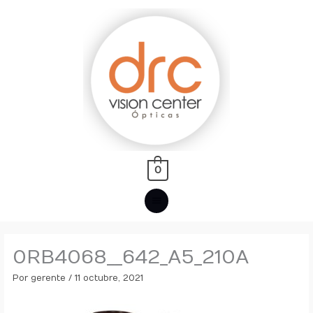
Ir
MENÚ
al
PRINCIPAL
contenido
0
0RB4068__642_A5_210A
Por
gerente
/
11 octubre, 2021