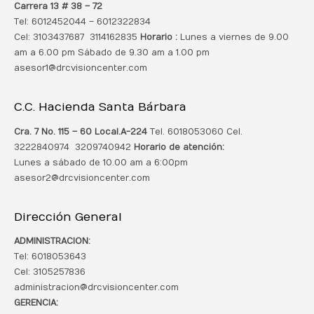
Carrera 13 # 38 – 72
Tel: 6012452044 – 6012322834
Cel: 3103437687 3114162835
Horario :
Lunes a viernes de 9.00
am a 6.00 pm Sábado de 9.30 am a 1.00 pm
asesor1@drcvisioncenter.com
C.C. Hacienda Santa Bárbara
Cra. 7 No. 115 – 60 Local.
A-224
Tel. 6018053060 Cel.
3222840974 3209740942
Horario de atención:
Lunes a sábado de 10.00 am a 6:00pm
asesor2@drcvisioncenter.com
Dirección General
ADMINISTRACION:
Tel: 6018053643
Cel: 3105257836
administracion@drcvisioncenter.com
GERENCIA: