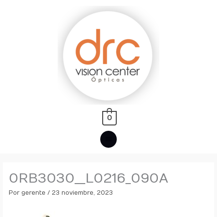
Ir
MENÚ
al
PRINCIPAL
contenido
0
0RB3030__L0216_090A
Por
gerente
/
23 noviembre, 2023