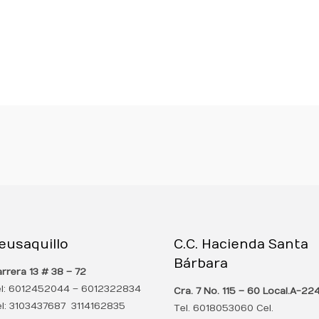
eusaquillo
C.C. Hacienda Santa
Bárbara
rrera 13 # 38 – 72
el: 6012452044 – 6012322834
Cra. 7 No. 115 – 60 Local.
A-22
l: 3103437687 3114162835
Tel. 6018053060 Cel.