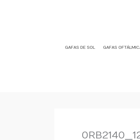
Ir
al
contenido
GAFAS DE SOL
GAFAS OFTÁLMIC
0RB2140__