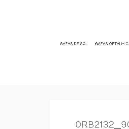
Ir
al
contenido
GAFAS DE SOL
GAFAS OFTÁLMIC
0RB2132__9