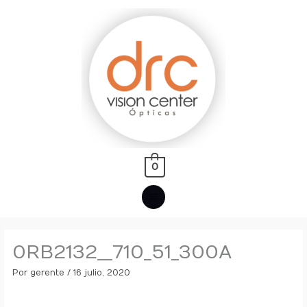
Ir
MENÚ
al
PRINCIPAL
contenido
0
0RB2132__710_51_300A
Por
gerente
/
16 julio, 2020