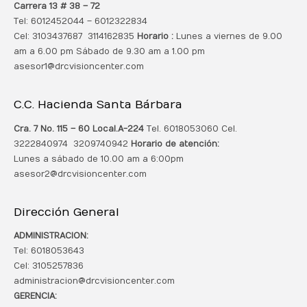
Carrera 13 # 38 – 72
Tel: 6012452044 – 6012322834
Cel: 3103437687 3114162835
Horario :
Lunes a viernes de 9.00
am a 6.00 pm Sábado de 9.30 am a 1.00 pm
asesor1@drcvisioncenter.com
C.C. Hacienda Santa Bárbara
Cra. 7 No. 115 – 60 Local.
A-224
Tel. 6018053060 Cel.
3222840974 3209740942
Horario de atención:
Lunes a sábado de 10.00 am a 6:00pm
asesor2@drcvisioncenter.com
Dirección General
ADMINISTRACION:
Tel: 6018053643
Cel: 3105257836
administracion@drcvisioncenter.com
GERENCIA: