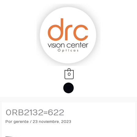
Ir
MENÚ
al
PRINCIPAL
contenido
0
0RB2132=622
Por
gerente
/
23 noviembre, 2023