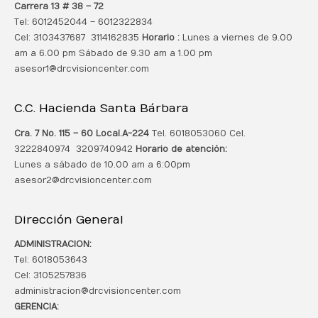
Carrera 13 # 38 – 72
Tel: 6012452044 – 6012322834
Cel: 3103437687 3114162835
Horario :
Lunes a viernes de 9.00
am a 6.00 pm Sábado de 9.30 am a 1.00 pm
asesor1@drcvisioncenter.com
C.C. Hacienda Santa Bárbara
Cra. 7 No. 115 – 60 Local.
A-224
Tel. 6018053060 Cel.
3222840974 3209740942
Horario de atención:
Lunes a sábado de 10.00 am a 6:00pm
asesor2@drcvisioncenter.com
Dirección General
ADMINISTRACION:
Tel: 6018053643
Cel: 3105257836
administracion@drcvisioncenter.com
GERENCIA: