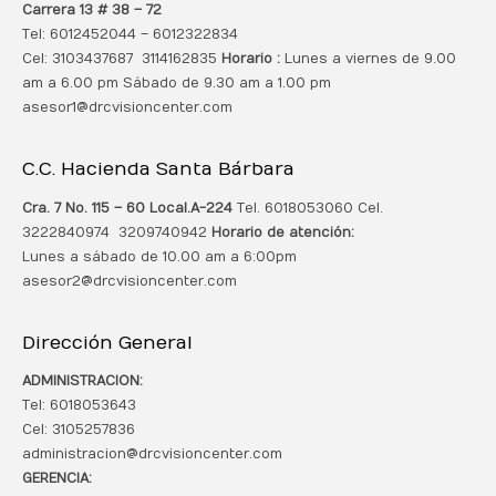
Carrera 13 # 38 – 72
Tel: 6012452044 – 6012322834
Cel: 3103437687 3114162835
Horario :
Lunes a viernes de 9.00
am a 6.00 pm Sábado de 9.30 am a 1.00 pm
asesor1@drcvisioncenter.com
C.C. Hacienda Santa Bárbara
Cra. 7 No. 115 – 60 Local.
A-224
Tel. 6018053060 Cel.
3222840974 3209740942
Horario de atención:
Lunes a sábado de 10.00 am a 6:00pm
asesor2@drcvisioncenter.com
Dirección General
ADMINISTRACION:
Tel: 6018053643
Cel: 3105257836
administracion@drcvisioncenter.com
GERENCIA: