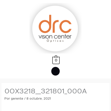
Ir
MENÚ
al
PRINCIPAL
contenido
0
0OX3218__321801_000A
Por
gerente
/
8 octubre, 2021