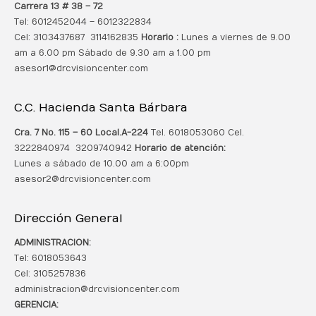
Carrera 13 # 38 – 72
Tel: 6012452044 – 6012322834
Cel: 3103437687 3114162835
Horario :
Lunes a viernes de 9.00
am a 6.00 pm Sábado de 9.30 am a 1.00 pm
asesor1@drcvisioncenter.com
C.C. Hacienda Santa Bárbara
Cra. 7 No. 115 – 60 Local.
A-224
Tel. 6018053060 Cel.
3222840974 3209740942
Horario de atención:
Lunes a sábado de 10.00 am a 6:00pm
asesor2@drcvisioncenter.com
Dirección General
ADMINISTRACION:
Tel: 6018053643
Cel: 3105257836
administracion@drcvisioncenter.com
GERENCIA: