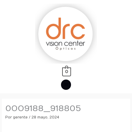
Ir
MENÚ
al
PRINCIPAL
contenido
0
0OO9188__918805
Por
gerente
/
28 mayo, 2024