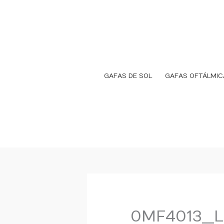
Ir
al
contenido
GAFAS DE SOL
GAFAS OFTÁLMIC
0MF4013__