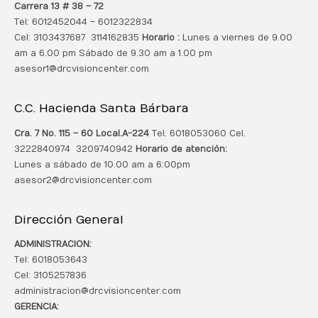
Carrera 13 # 38 – 72
Tel: 6012452044 – 6012322834
Cel: 3103437687 3114162835
Horario :
Lunes a viernes de 9.00
am a 6.00 pm Sábado de 9.30 am a 1.00 pm
asesor1@drcvisioncenter.com
C.C. Hacienda Santa Bárbara
Cra. 7 No. 115 – 60 Local.
A-224
Tel. 6018053060 Cel.
3222840974 3209740942
Horario de atención:
Lunes a sábado de 10.00 am a 6:00pm
asesor2@drcvisioncenter.com
Dirección General
ADMINISTRACION:
Tel: 6018053643
Cel: 3105257836
administracion@drcvisioncenter.com
GERENCIA: