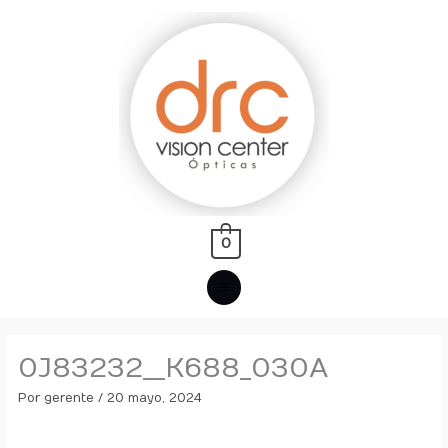
Ir
MENÚ
al
PRINCIPAL
contenido
0
0J83232__K688_030A
Por
gerente
/
20 mayo, 2024