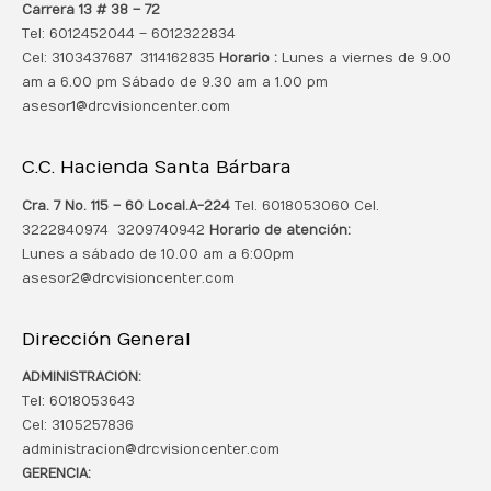
Carrera 13 # 38 – 72
Tel: 6012452044 – 6012322834
Cel: 3103437687 3114162835
Horario :
Lunes a viernes de 9.00
am a 6.00 pm Sábado de 9.30 am a 1.00 pm
asesor1@drcvisioncenter.com
C.C. Hacienda Santa Bárbara
Cra. 7 No. 115 – 60 Local.
A-224
Tel. 6018053060 Cel.
3222840974 3209740942
Horario de atención:
Lunes a sábado de 10.00 am a 6:00pm
asesor2@drcvisioncenter.com
Dirección General
ADMINISTRACION:
Tel: 6018053643
Cel: 3105257836
administracion@drcvisioncenter.com
GERENCIA: