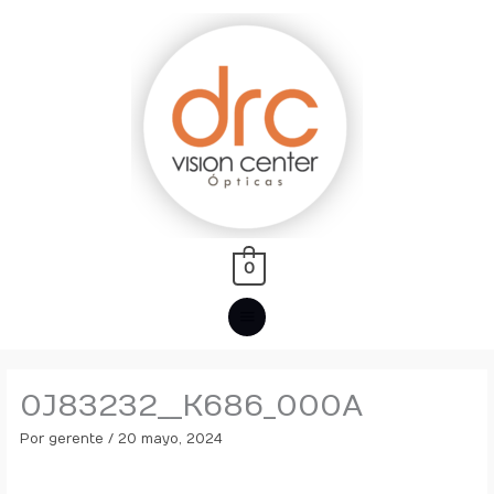
Ir
MENÚ
al
PRINCIPAL
contenido
0
0J83232__K686_000A
Por
gerente
/
20 mayo, 2024