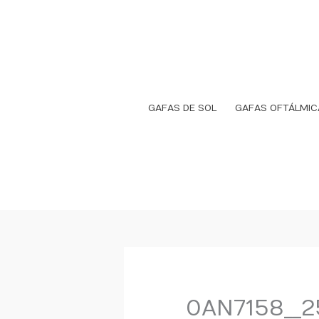
Ir
al
contenido
GAFAS DE SOL
GAFAS OFTÁLMIC
0AN7158__2