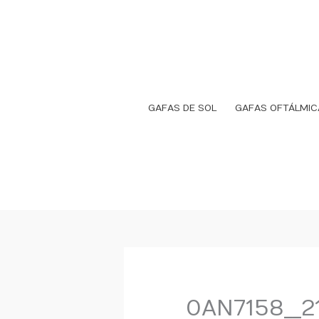
Ir
al
contenido
GAFAS DE SOL
GAFAS OFTÁLMIC
0AN7158__2