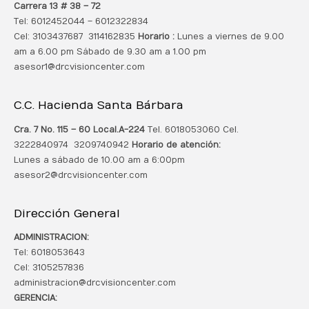
Carrera 13 # 38 – 72
Tel: 6012452044 – 6012322834
Cel: 3103437687 3114162835
Horario :
Lunes a viernes de 9.00
am a 6.00 pm Sábado de 9.30 am a 1.00 pm
asesor1@drcvisioncenter.com
C.C. Hacienda Santa Bárbara
Cra. 7 No. 115 – 60 Local.
A-224
Tel. 6018053060 Cel.
3222840974 3209740942
Horario de atención:
Lunes a sábado de 10.00 am a 6:00pm
asesor2@drcvisioncenter.com
Dirección General
ADMINISTRACION:
Tel: 6018053643
Cel: 3105257836
administracion@drcvisioncenter.com
GERENCIA: