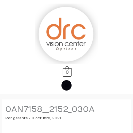
Ir
MENÚ
al
PRINCIPAL
contenido
0
0AN7158__2152_030A
Por
gerente
/
8 octubre, 2021