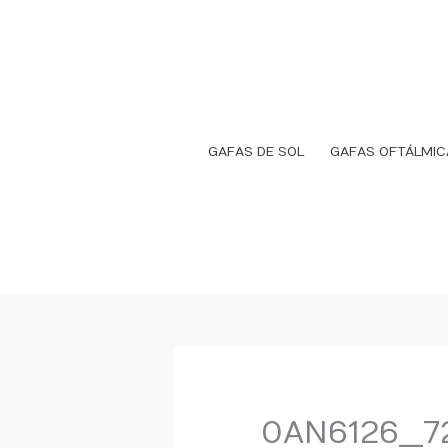
Ir
al
contenido
GAFAS DE SOL
GAFAS OFTÁLMIC
0AN6126__7