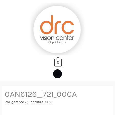
Ir
MENÚ
al
PRINCIPAL
contenido
0
0AN6126__721_000A
Por
gerente
/
8 octubre, 2021