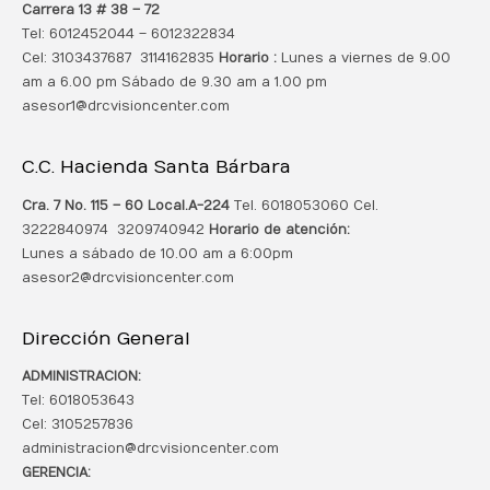
Carrera 13 # 38 – 72
Tel: 6012452044 – 6012322834
Cel: 3103437687 3114162835
Horario :
Lunes a viernes de 9.00
am a 6.00 pm Sábado de 9.30 am a 1.00 pm
asesor1@drcvisioncenter.com
C.C. Hacienda Santa Bárbara
Cra. 7 No. 115 – 60 Local.
A-224
Tel. 6018053060 Cel.
3222840974 3209740942
Horario de atención:
Lunes a sábado de 10.00 am a 6:00pm
asesor2@drcvisioncenter.com
Dirección General
ADMINISTRACION:
Tel: 6018053643
Cel: 3105257836
administracion@drcvisioncenter.com
GERENCIA: