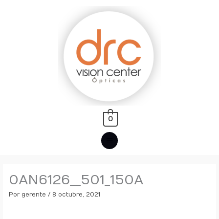
Ir
MENÚ
al
PRINCIPAL
contenido
0
0AN6126__501_150A
Por
gerente
/
8 octubre, 2021