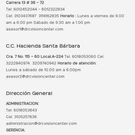
Carrera 13 # 38 – 72
Tel: 6012452044 – 6012322834
Cel: 3103437687 3114162835
Horario :
Lunes a viernes de 9.00
am a 6.00 pm Sábado de 9.30 am a 1.00 pm
asesor1@drcvisioncenter.com
C.C. Hacienda Santa Bárbara
Cra. 7 No. 115 – 60 Local.
A-224
Tel. 6018053060 Cel.
3222840974 3209740942
Horario de atención:
Lunes a sábado de 10.00 am a 6:00pm
asesor2@drcvisioncenter.com
Dirección General
ADMINISTRACION:
Tel: 6018053643
Cel: 3105257836
administracion@drcvisioncenter.com
GERENCIA: