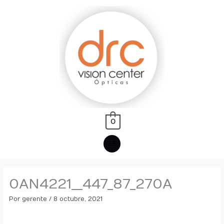
Ir
MENÚ
al
PRINCIPAL
contenido
0
0AN4221__447_87_270A
Por
gerente
/
8 octubre, 2021