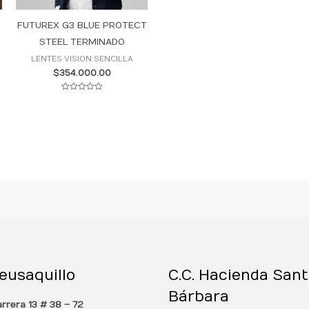
FUTUREX G3 BLUE PROTECT
STEEL TERMINADO
LENTES VISION SENCILLA
$
354.000.00
Valorado
con
0
de
5
eusaquillo
C.C. Hacienda San
Bárbara
rrera 13 # 38 – 72