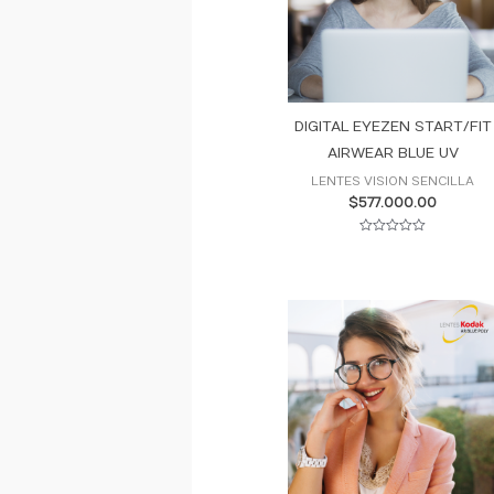
DIGITAL EYEZEN START/FIT
AIRWEAR BLUE UV
LENTES VISION SENCILLA
$
577.000.00
Valorado
con
0
de
5