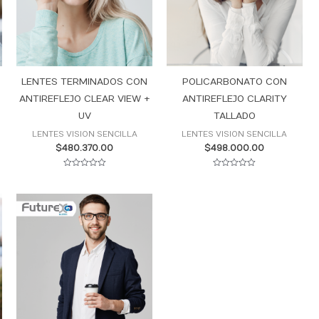
LENTES TERMINADOS CON
POLICARBONATO CON
ANTIREFLEJO CLEAR VIEW +
ANTIREFLEJO CLARITY
UV
TALLADO
LENTES VISION SENCILLA
LENTES VISION SENCILLA
$
480.370.00
$
498.000.00
Valorado
Valorado
con
con
0
0
de
de
5
5