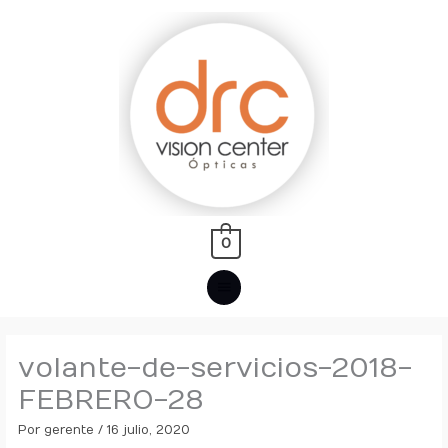
Ir
MENÚ
al
PRINCIPAL
contenido
0
volante-de-servicios-2018-
FEBRERO-28
Por
gerente
/
16 julio, 2020