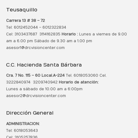
Teusaquillo
Carrera 13 # 38 – 72
Tel: 6012452044 – 6012322834
Cel: 3103437687 3114162835
Horario :
Lunes a viernes de 9.00
am a 6.00 pm Sábado de 9.30 am a 1.00 pm
asesor1@drcvisioncenter.com
C.C. Hacienda Santa Bárbara
Cra. 7 No. 115 – 60 Local.
A-224
Tel. 6018053060 Cel.
3222840974 3209740942
Horario de atención:
Lunes a sábado de 10.00 am a 6:00pm
asesor2@drcvisioncenter.com
Dirección General
ADMINISTRACION:
Tel: 6018053643
Cel: 3105257836