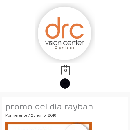
Ir
MENÚ
al
PRINCIPAL
contenido
0
promo del dia rayban
Por
gerente
/
28 junio, 2016