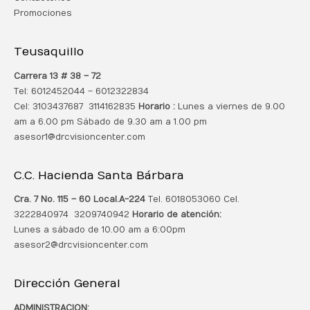
Promociones
Teusaquillo
Carrera 13 # 38 – 72
Tel: 6012452044 – 6012322834
Cel: 3103437687 3114162835
Horario :
Lunes a viernes de 9.00
am a 6.00 pm Sábado de 9.30 am a 1.00 pm
asesor1@drcvisioncenter.com
C.C. Hacienda Santa Bárbara
Cra. 7 No. 115 – 60 Local.
A-224
Tel. 6018053060 Cel.
3222840974 3209740942
Horario de atención:
Lunes a sábado de 10.00 am a 6:00pm
asesor2@drcvisioncenter.com
Dirección General
ADMINISTRACION: