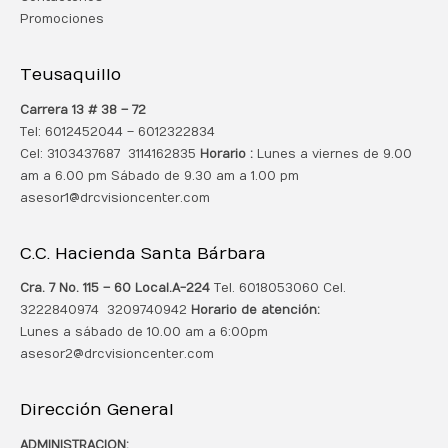
Promociones
Teusaquillo
Carrera 13 # 38 – 72
Tel: 6012452044 – 6012322834
Cel: 3103437687 3114162835
Horario :
Lunes a viernes de 9.00
am a 6.00 pm Sábado de 9.30 am a 1.00 pm
asesor1@drcvisioncenter.com
C.C. Hacienda Santa Bárbara
Cra. 7 No. 115 – 60 Local.
A-224
Tel. 6018053060 Cel.
3222840974 3209740942
Horario de atención:
Lunes a sábado de 10.00 am a 6:00pm
asesor2@drcvisioncenter.com
Dirección General
ADMINISTRACION: