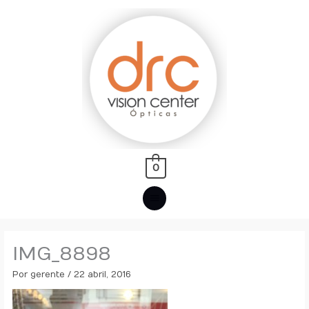
Ir
MENÚ
al
PRINCIPAL
contenido
0
IMG_8898
Por
gerente
/
22 abril, 2016