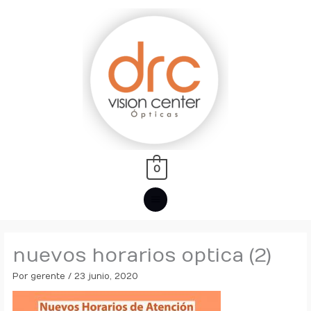
Ir
MENÚ
al
PRINCIPAL
contenido
0
nuevos horarios optica (2)
Por
gerente
/
23 junio, 2020