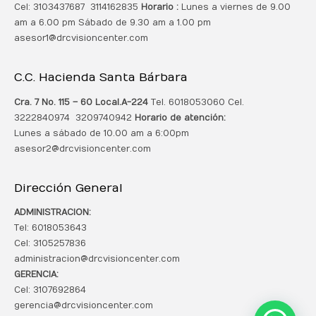
Cel: 3103437687 3114162835
Horario :
Lunes a viernes de 9.00
am a 6.00 pm Sábado de 9.30 am a 1.00 pm
asesor1@drcvisioncenter.com
C.C. Hacienda Santa Bárbara
Cra. 7 No. 115 – 60 Local.
A-224
Tel. 6018053060 Cel.
3222840974 3209740942
Horario de atención:
Lunes a sábado de 10.00 am a 6:00pm
asesor2@drcvisioncenter.com
Dirección General
ADMINISTRACION:
Tel: 6018053643
Cel: 3105257836
administracion@drcvisioncenter.com
GERENCIA:
Cel: 3107692864
gerencia@drcvisioncenter.com