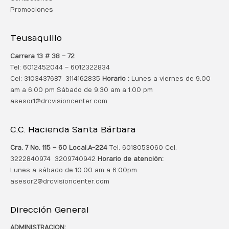
Promociones
Teusaquillo
Carrera 13 # 38 – 72
Tel: 6012452044 – 6012322834
Cel: 3103437687 3114162835
Horario :
Lunes a viernes de 9.00
am a 6.00 pm Sábado de 9.30 am a 1.00 pm
asesor1@drcvisioncenter.com
C.C. Hacienda Santa Bárbara
Cra. 7 No. 115 – 60 Local.
A-224
Tel. 6018053060 Cel.
3222840974 3209740942
Horario de atención:
Lunes a sábado de 10.00 am a 6:00pm
asesor2@drcvisioncenter.com
Dirección General
ADMINISTRACION: