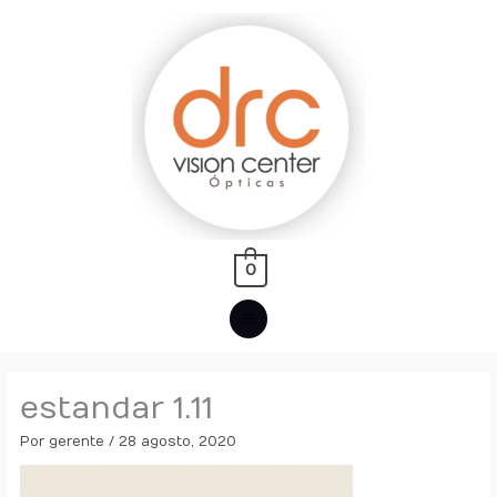
Ir
MENÚ
al
PRINCIPAL
contenido
0
estandar 1.11
Por
gerente
/
28 agosto, 2020